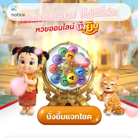
หวยจ่าย